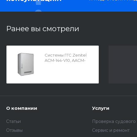
Ранее вы смотрели
Системы ГГС Zenitel
ACM-144-V10, AACM-
144-V10
О компании
Услуги
Статьи
Проверка судового
Отзывы
Сервис и ремонт