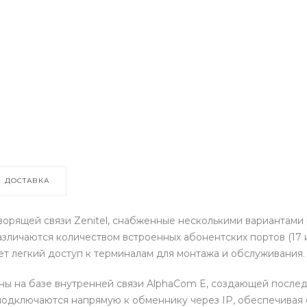
ДОСТАВКА
ворящей связи Zenitel, снабженные несколькими вариантами
зличаются количеством встроенных абонентских портов (17 
ает легкий доступ к терминалам для монтажа и обслуживания.
ны на базе внутренней связи AlphaCom E, создающей последн
 подключаются напрямую к обменнику через IP, обеспечива