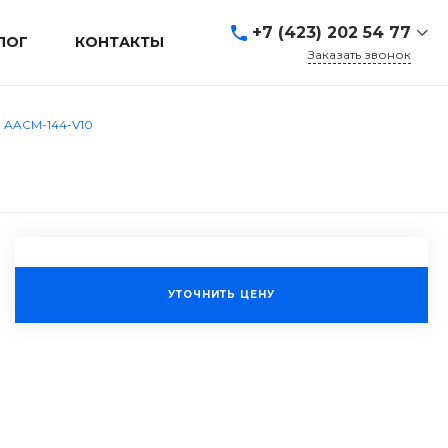
+7 (423) 202 54 77
ЛОГ
КОНТАКТЫ
Заказать звонок
+7 (423) 202 54 77
г. Владивосток, ул.
, AACM-144-V10
Адмирала Кузнецова, д.
80а
Пн-Пт: 9:00-19:00 Cб-Вс:
Выходной
sales@mrevl.ru
УТОЧНИТЬ ЦЕНУ