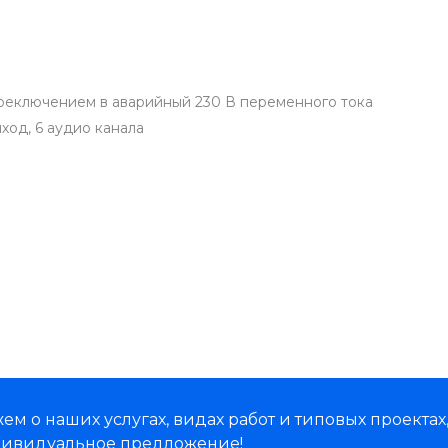
ереключением в аварийный 230 В переменного тока
ыход, 6 аудио канала
м о наших услугах, видах работ и типовых проектах
дивидуальное предложение!