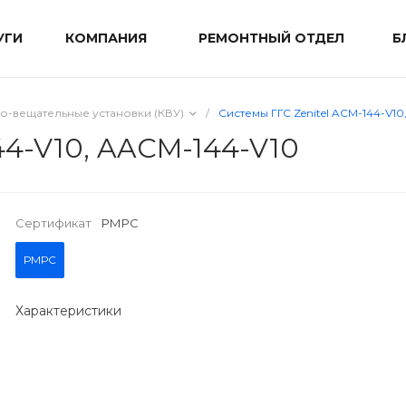
УГИ
КОМПАНИЯ
РЕМОНТНЫЙ ОТДЕЛ
Б
о-вещательные установки (КВУ)
/
Системы ГГС Zenitel ACM-144-V10
44-V10, AACM-144-V10
Сертификат
РМРС
РМРС
Характеристики