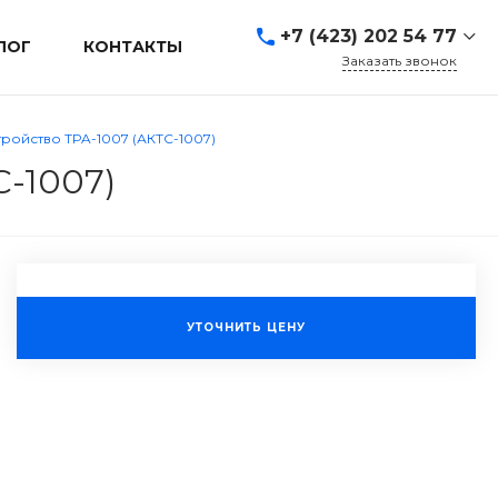
+7 (423) 202 54 77
ЛОГ
КОНТАКТЫ
Заказать звонок
+7 (423) 202 54 77
г. Владивосток, ул.
ройство TPA-1007 (АКТС-1007)
Адмирала Кузнецова, д.
80а
-1007)
Пн-Пт: 9:00-19:00 Cб-Вс:
Выходной
sales@mrevl.ru
УТОЧНИТЬ ЦЕНУ