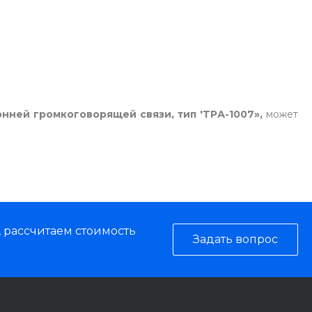
нней громкоговорящей связи, тип 'TPА-1007»,
может
, рассчитаем стоимость
Задать вопрос