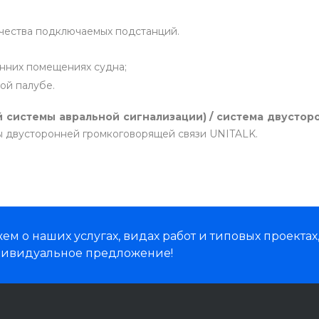
чества подключаемых подстанций.
ренних помещениях судна;
той палубе.
системы авральной сигнализации) / система двусторо
 двусторонней громкоговорящей связи UNITALK.
м о наших услугах, видах работ и типовых проектах
дивидуальное предложение!