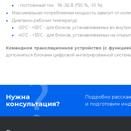
- постоянный ток 18 -36 В (*30 %, -10 %).
Максимальная потребляемая мощность зависит от коли
Диапазон рабочих температур:
-20'C - +55'C - для блоков, устанавливаемых во внут
-40'С - +55'С - для блоков, устанавливаемых на откры
Командное трансляционное устройство (с функцией 
дополняться блоками цифровой интегрированной системы
Нужна
Подробно расскаже
консультация?
и подготовим ин