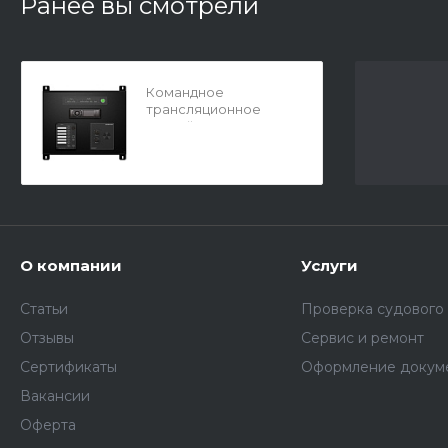
Ранее вы смотрели
Командное
трансляционное
устройство TPA-1007
(АКТС-1007)
О компании
Услуги
Статьи
Проверка судового
Отзывы
Сервис и ремонт
Сертификаты
Оформление докум
Вакансии
Оферта