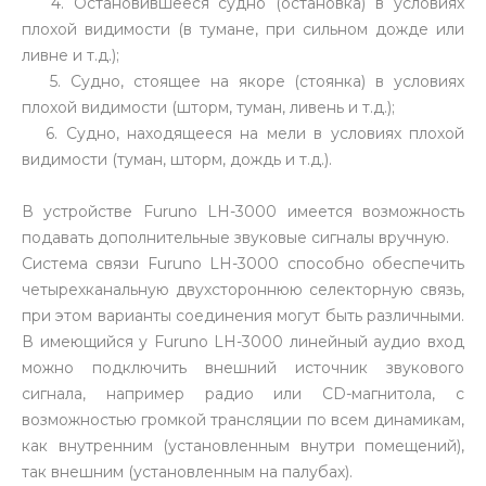
4. Остановившееся судно (остановка) в условиях
плохой видимости (в тумане, при сильном дожде или
ливне и т.д.);
5. Судно, стоящее на якоре (стоянка) в условиях
плохой видимости (шторм, туман, ливень и т.д.);
6. Судно, находящееся на мели в условиях плохой
видимости (туман, шторм, дождь и т.д.).
В устройстве Furuno LH-3000 имеется возможность
подавать дополнительные звуковые сигналы вручную.
Система связи Furuno LH-3000 способно обеспечить
четырехканальную двухстороннюю селекторную связь,
при этом варианты соединения могут быть различными.
В имеющийся у Furuno LH-3000 линейный аудио вход
можно подключить внешний источник звукового
сигнала, например радио или СD-магнитола, с
возможностью громкой трансляции по всем динамикам,
как внутренним (установленным внутри помещений),
так внешним (установленным на палубах).