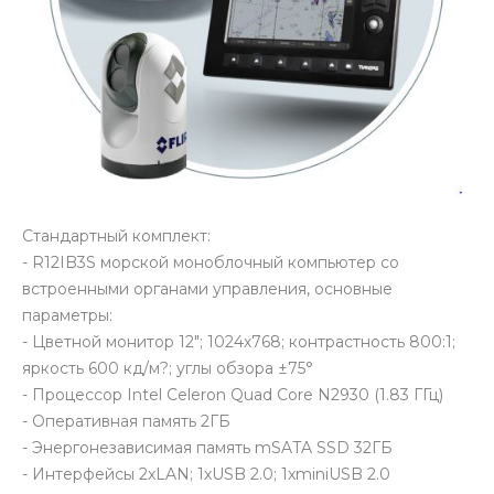
Стандартный комплект:
- R12IB3S морской моноблочный компьютер со
встроенными органами управления, основные
параметры:
- Цветной монитор 12"; 1024х768; контрастность 800:1;
яркость 600 кд/м?; углы обзора ±75°
- Процессор Intel Celeron Quad Core N2930 (1.83 ГГц)
- Оперативная память 2ГБ
- Энергонезависимая память mSATA SSD 32ГБ
- Интерфейсы 2xLAN; 1xUSB 2.0; 1xminiUSB 2.0