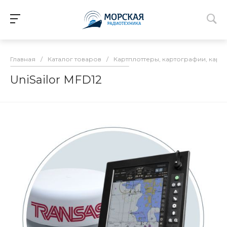
Главная
/
Каталог товаров
/
Картплоттеры, картографии, карт
UniSailor MFD12