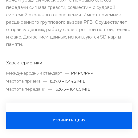
передачи сигнала тревоги, совместим с судовой
системой охранного оповещения. Имеет приёмник
расширенного группового вызова РГВ. Осуществляет
отправку данных, работу с электронной почтой, телекс
и факс. Для записи данных, используются SD-карты
памяти.
Характеристики
Международный стандарт
—
РМРС/РРР
Частота приема
—
1537,0 – 1544,2 МГц
Частота передачи
—
1626,5 – 1646,5 МГц
УТОЧНИТЬ ЦЕНУ