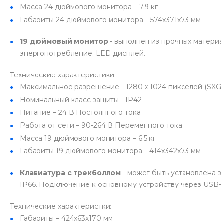
Масса 24 дюймового монитора – 7.9 кг
Габариты 24 дюймового монитора – 574х371х73 мм
19 дюймовый монитор
- выполнен из прочных матери
энергопотребление. LED дисплей.
Технические характеристики:
Максимальное разрешение - 1280 х 1024 пикселей (SX
Номинальный класс защиты - IP42
Питание – 24 В Постоянного тока
Работа от сети – 90-264 В Переменного тока
Масса 19 дюймового монитора – 6.5 кг
Габариты 19 дюймового монитора – 414х342х73 мм
Клавиатура с трекболлом
- может быть установлена 
IP66. Подключение к основному устройству через USB-п
Технические характеристки:
Габариты – 424х63х170 мм