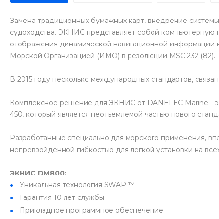
Замена традиционных бумажных карт, внедрение системы 
судоходства. ЭКНИС представляет собой компьютерную н
отображения динамической навигационной информации н
Морской Организацией (ИМО) в резолюции MSC.232 (82).
В 2015 году несколько международных стандартов, связа
Комплексное решение для ЭКНИС от DANELEC Marine - э
450, который является неотъемлемой частью нового станда
Разработанные специально для морского применения, впл
непревзойденной гибкостью для легкой установки на все
ЭКНИС DM800:
Уникальная технология SWAP ™
Гарантия 10 лет службы
Прикладное программное обеспечение