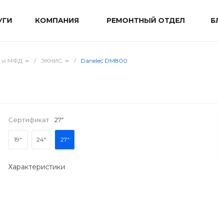
УГИ
КОМПАНИЯ
РЕМОНТНЫЙ ОТДЕЛ
Б
ы и МФД
/
ЭКНИС
/
Danelec DM800
Сертификат
27"
19"
24"
27"
Характеристики