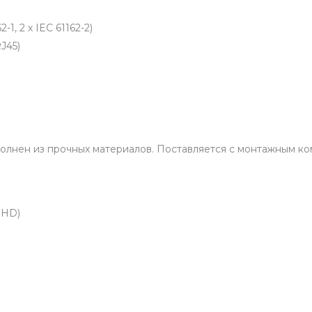
1, 2 х IEC 61162-2)
J45)
олнен из прочных материалов. Поставляется с монтажным ко
l HD)