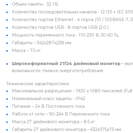
Объем памяти - 32 ГБ.
Количество последовательных каналов - 12 (10 х IEC 61162-
Количество портов Ethernet - 4 порта (10 / 100BASE-T, R
Количество портов USB - 8 портов USB (2.0 )
Мощность переменного тока - 110-230 В, 50-60 Гц
Габариты – 342х287х238 мм
Масса – 7.5 кг
Широкоформатный 27/24 дюймовый монитор
– вып
возможности. Низкое энергопотребление.
Технические характеристики:
Максимальное разрешение - 1920 х 1080 пикселей (Ful
Номинальный класс защиты - IP42
Питание – 24 В Постоянного тока
Работа от сети – 90-264 В Переменного тока
Масса 27 дюймового монитора – 8.5 кг
Габариты 27 дюймового монитора – 632х375х73 мм