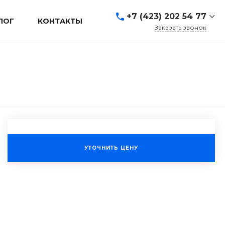
+7 (423) 202 54 77
ЛОГ
КОНТАКТЫ
Заказать звонок
+7 (423) 202 54 77
г. Владивосток, ул.
Адмирала Кузнецова, д.
80а
Пн-Пт: 9:00-19:00 Cб-Вс:
Выходной
sales@mrevl.ru
УТОЧНИТЬ ЦЕНУ