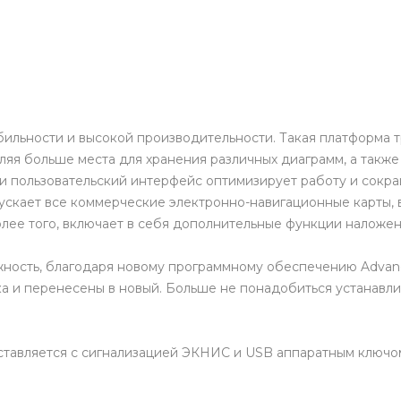
табильности и высокой производительности. Такая платформ
ляя больше места для хранения различных диаграмм, а такж
и пользовательский интерфейс оптимизирует работу и сокра
ает все коммерческие электронно-навигационные карты, в
олее того, включает в себя дополнительные функции наложени
ность, благодаря новому программному обеспечению Advanc
ока и перенесены в новый. Больше не понадобиться устанавли
ставляется с сигнализацией ЭКНИС и USB аппаратным ключо