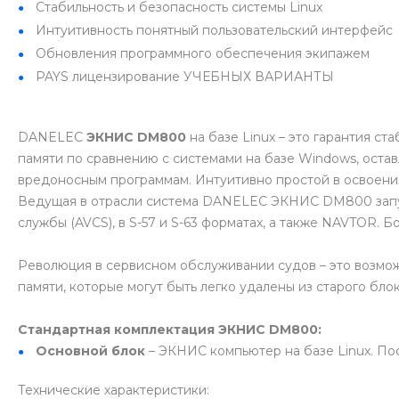
Стабильность и безопасность системы Linux
Интуитивность понятный пользовательский интерфейс
Обновления программного обеспечения экипажем
PAYS лицензирование УЧЕБНЫХ ВАРИАНТЫ
DANELEC
ЭКНИС DM800
на базе Linux – это гарантия с
памяти по сравнению с системами на базе Windows, остав
вредоносным программам. Интуитивно простой в освоени
Ведущая в отрасли система DANELEC ЭКНИС DM800 запуск
службы (AVCS), в S-57 и S-63 форматах, а также NAVTOR. Б
Революция в сервисном обслуживании судов – это возмож
памяти, которые могут быть легко удалены из старого бл
Стандартная комплектация ЭКНИС DM800:
Основной блок
– ЭКНИС компьютер на базе Linux. По
Технические характеристики: