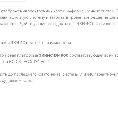
отображения электронных карт и информационных систем (Э
авигационную систему и автоматизированное решение для п
а экране. Действующие стандарты для ЭКНИС были изложе
нных с ЭКНИС претерпели изменения.
то новая платформа
ЭКНИС DM800
соответствующая всем т
рта ECDIS IEC 61174 Ed. 4.
оть до последнего компонента, системы ЭКНИС гарантируют
х судовых мостах.