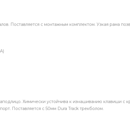
алов. Поставляется с монтажным комплектом. Узкая рама по
GA)
заподлицо. Химически устойчива к изнашиванию клавиши с к
орт. Поставляется с 50мм Dura Track трекболом.