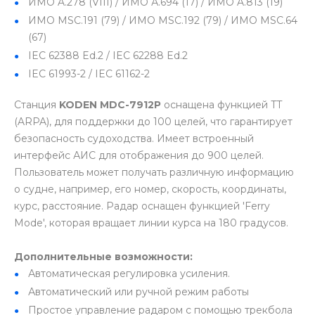
ИМО A.278 (VIII) / ИМО А.694 (17) / ИМО A.813 (19)
ИМО MSC.191 (79) / ИМО MSC.192 (79) / ИМО MSC.64
(67)
IEC 62388 Ed.2 / IEC 62288 Ed.2
IEC 61993-2 / IEC 61162-2
Станция
KODEN MDC-7912P
оснащена функцией TT
(ARPA), для поддержки до 100 целей, что гарантирует
безопасность судоходства. Имеет встроенный
интерфейс АИС для отображения до 900 целей.
Пользователь может получать различную информацию
о судне, например, его номер, скорость, координаты,
курс, расстояние. Радар оснащен функцией 'Ferry
Mode', которая вращает линии курса на 180 градусов.
Дополнительные возможности:
Автоматическая регулировка усиления.
Автоматический или ручной режим работы
Простое управление радаром с помощью трекбола