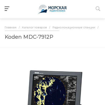
Главная
/
Каталог товаров
/
Радиолокационные станции
/
Дл
Koden MDC-7912P