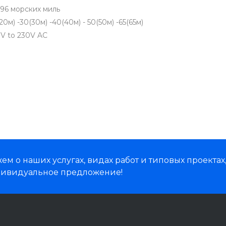
8/96 морских миль
0м) -30(30м) -40(40м) - 50(50м) -65(65м)
0V to 230V AC
м о наших услугах, видах работ и типовых проектах
дивидуальное предложение!