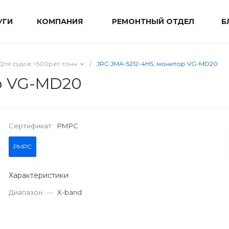
УГИ
КОМПАНИЯ
РЕМОНТНЫЙ ОТДЕЛ
Б
Для судов <500рег.тонн
/
JRC JMA-5212-4HS, монитор VG-MD20
р VG-MD20
Сертификат
РМРС
РМРС
Характеристики
Диапазон
—
X-band