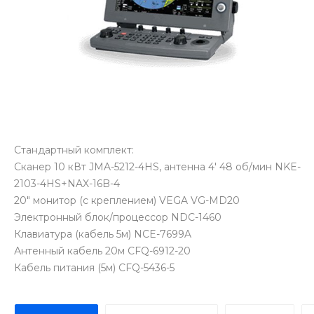
Стандартный комплект:
Сканер 10 кВт JMA-5212-4HS, антенна 4' 48 об/мин NKE-
2103-4HS+NAX-16B-4
20" монитор (с креплением) VEGA VG-MD20
Электронный блок/процессор NDC-1460
Клавиатура (кабель 5м) NCE-7699A
Антенный кабель 20м CFQ-6912-20
Кабель питания (5м) CFQ-5436-5