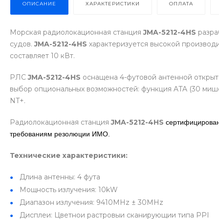
ОПИСАНИЕ
ХАРАКТЕРИСТИКИ
ОПЛАТА
Морская радиолокационная станция
JMA-5212-4HS
разра
судов.
JMA-5212-4HS
характеризуется высокой производ
составляет 10 кВт.
РЛС
JMA-5212-4HS
оснащена 4-футовой антенной открыто
выбор опциональных возможностей: функция ATA (30 мише
NT+.
Радиолокационная станция
JMA-5212-4HS
сертифицирова
требованиям резолюции ИМО.
Технические характеристики:
Длина антенны: 4 фута
Мощность излучения: 10kW
Диапазон излучения: 9410MHz ± 30MHz
Дисплеи: Цветнои растровыи сканирующии типа PPI