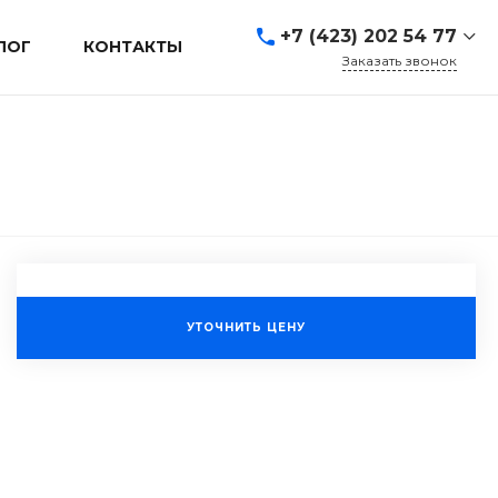
+7 (423) 202 54 77
ЛОГ
КОНТАКТЫ
Заказать звонок
+7 (423) 202 54 77
г. Владивосток, ул.
Адмирала Кузнецова, д.
80а
Пн-Пт: 9:00-19:00 Cб-Вс:
Выходной
sales@mrevl.ru
УТОЧНИТЬ ЦЕНУ