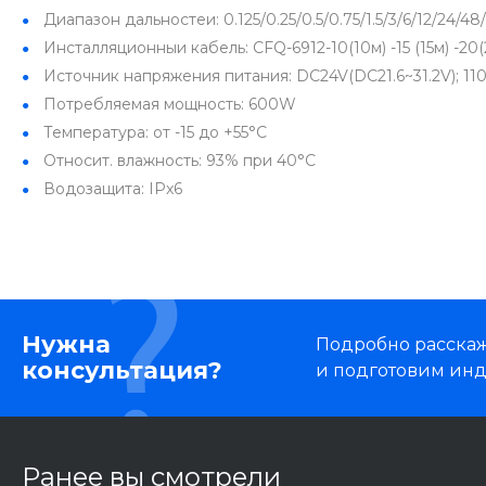
Диапазон дальностеи: 0.125/0.25/0.5/0.75/1.5/3/6/12/24/4
Инсталляционныи кабель: CFQ-6912-10(10м) -15 (15м) -20(2
Источник напряжения питания: DC24V(DC21.6~31.2V); 11
Потребляемая мощность: 600W
Температура: от -15 до +55°C
Относит. влажность: 93% при 40°C
Водозащита: IPx6
Нужна
Подробно расскаже
консультация?
и подготовим ин
Ранее вы смотрели