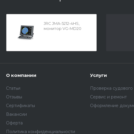
JRC JMA-5212-4HS,
монитор VG-MD20
О компании
Услуги
Статьи
Проверка судового
Отзывы
Сервис и ремонт
Сертификаты
Оформление докум
Вакансии
Оферта
Политика конфиденциальности