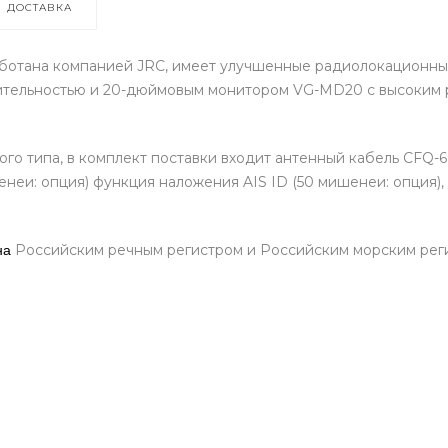
ДОСТАВКА
ботана компанией JRC, имеет улучшенные радиолокационные
ительностью и 20-дюймовым монитором VG-MD20 с высоким
го типа, в комплект поставки входит антенный кабель CFQ-6
неи: опция) функция наложения AIS ID (50 мишенеи: опция),
Российским речным регистром и Российским морским регис
на