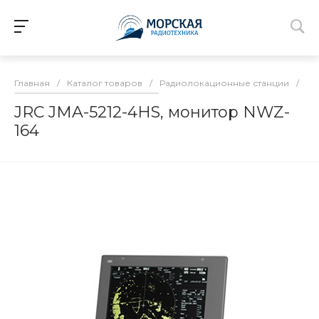
Главная
/
Каталог товаров
/
Радиолокационные станции
/
Дл
JRC JMA-5212-4HS, монитор NWZ-
164