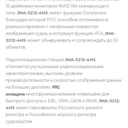
15-дюймовым монитором NWZ-164 сканирующего
типа.
JMA-5212-4HS
имеет функцию Constaview,
благодаря которой РЛС способна отслеживать в
реальном времени с синхронным поворотом
изображения судна, а используя функцию АТА,
JMA-
5212-4HS
может обнаруживать и сопровождать до 30
объектов.
Радиолокационная станция
JMA-5212-4HS
отличается улучшенными радиолокационными
характеристиками, высоким уровнем
производительности и скоростью отображения данных
на больших дисплеях.
РЛС
многофункицональными клавишами для
оснащена
быстрого доступа к EBL, VRM, GAIN и RAIN.
JMA-5212-
4HS
имеет сертификаты Российского речного
регистра и Российского морского регистра
судоходства.