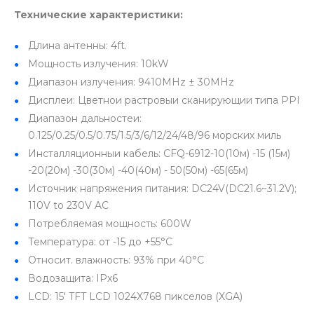
Технические характеристики:
Длина антенны: 4ft.
Мощность излучения: 10kW
Диапазон излучения: 9410MHz ± 30MHz
Дисплеи: Цветнои растровыи сканирующии типа PPI
Диапазон дальностеи:
0.125/0.25/0.5/0.75/1.5/3/6/12/24/48/96 морских миль
Инсталляционныи кабель: CFQ-6912-10(10м) -15 (15м)
-20(20м) -30(30м) -40(40м) - 50(50м) -65(65м)
Источник напряжения питания: DC24V(DC21.6~31.2V);
110V to 230V AC
Потребляемая мощность: 600W
Температура: от -15 до +55°C
Относит. влажность: 93% при 40°C
Водозащита: IPx6
LCD: 15' TFT LCD 1024X768 пикселов (XGA)