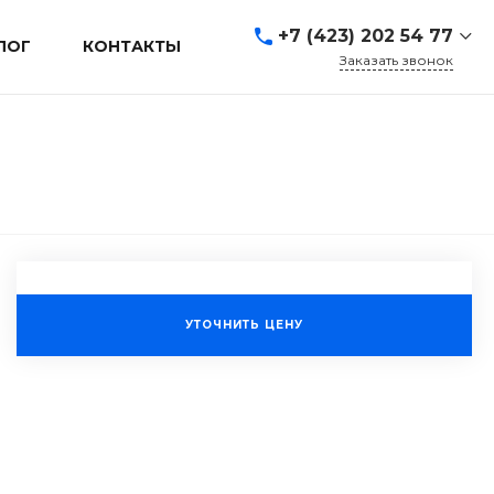
+7 (423) 202 54 77
ЛОГ
КОНТАКТЫ
Заказать звонок
+7 (423) 202 54 77
г. Владивосток, ул.
Адмирала Кузнецова, д.
80а
Пн-Пт: 9:00-19:00 Cб-Вс:
Выходной
sales@mrevl.ru
УТОЧНИТЬ ЦЕНУ