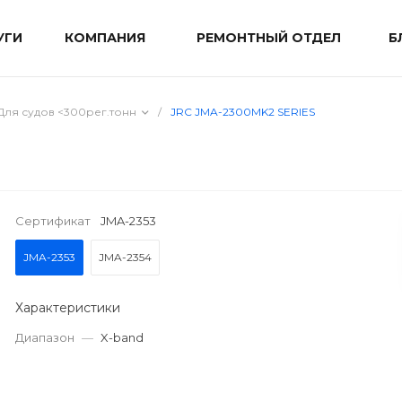
УГИ
КОМПАНИЯ
РЕМОНТНЫЙ ОТДЕЛ
Б
Для судов <300рег.тонн
/
JRC JMA-2300MK2 SERIES
Сертификат
JMA-2353
JMA-2353
JMA-2354
Характеристики
Диапазон
—
X-band