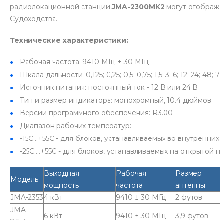
радиолокационной станции
JMA-2300MK2
могут отображ
Судоходства.
Технические характеристики:
Рабочая частота: 9410 МГц + 30 МГц
Шкала дальности: 0,125; 0,25; 0,5; 0,75; 1,5; 3; 6; 12; 24; 48; 
Источник питания: постоянный ток - 12 В или 24 В
Тип и размер индикатора: монохромный, 10.4 дюймов
Версии программного обеспечения: R3.00
Диапазон рабочих температур:
-15С...+55С - для блоков, устанавливаемых во внутренн
-25С....+55С - для блоков, устанавливаемых на открытой 
Выходная
Рабочая
Размер
Модель
мощность
частота
антенны
JMA-2353
4 кВт
9410 ± 30 МГц
2 футов
JMA-
6 кВт
9410 ± 30 МГц
3,9 футов