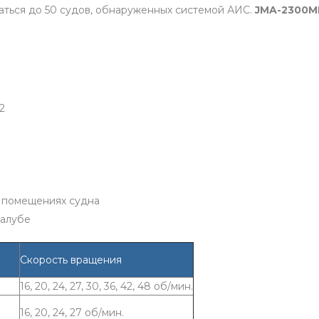
аться до 50 судов, обнаруженных системой АИС.
JMA-2300M
72
их помещениях судна
палубе
Скорость вращения
16, 20, 24, 27, 30, 36, 42, 48 об/мин.
16, 20, 24, 27 об/мин.