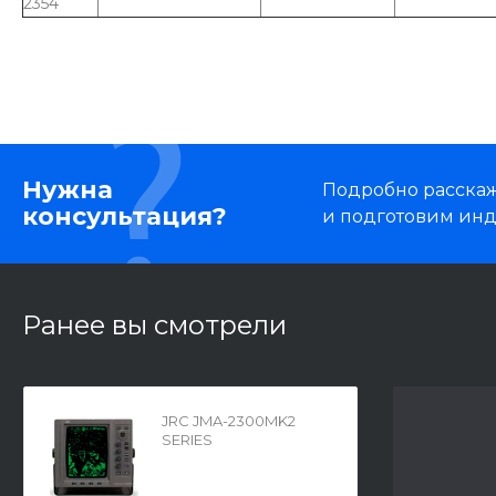
2354
Нужна
Подробно расскаже
консультация?
и подготовим ин
Ранее вы смотрели
JRC JMA-2300MK2
SERIES