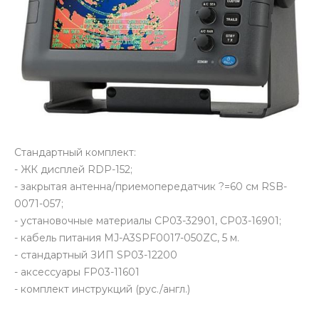
Стандартный комплект:
- ЖК дисплей RDP-152;
- закрытая антенна/приемопередатчик ?=60 см RSB-
0071-057;
- установочные материалы CP03-32901, CP03-16901;
- кабель питания MJ-A3SPF0017-050ZC, 5 м.
- стандартный ЗИП SP03-12200
- аксессуары FP03-11601
- комплект инструкций (рус./англ.)