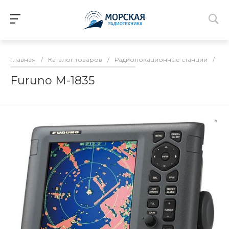
Главная
/
Каталог товаров
/
Радиолокационные станции
/
Дл
Furuno М-1835