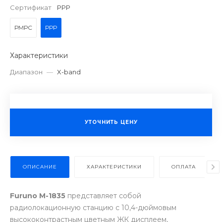
Сертификат
РРР
РМРС
РРР
Характеристики
Диапазон
—
X-band
УТОЧНИТЬ ЦЕНУ
ОПИСАНИЕ
ХАРАКТЕРИСТИКИ
ОПЛАТА
Furuno М-1835
представляет собой
радиолокационную станцию с 10,4-дюймовым
высококонтрастным цветным ЖК дисплеем,