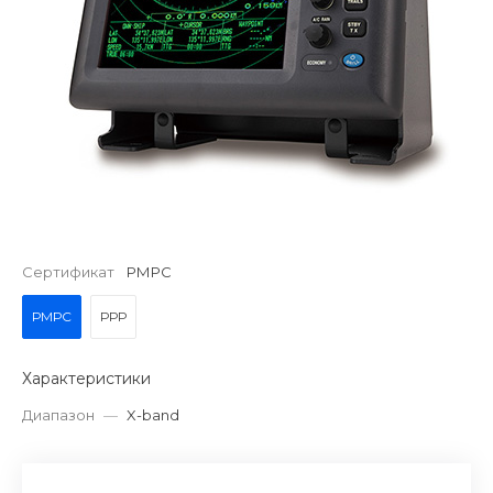
Сертификат
РМРС
РМРС
РРР
Характеристики
Диапазон
—
X-band