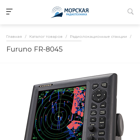
Главная
/
Каталог товаров
/
Радиолокационные станции
/
Дл
Furuno FR-8045