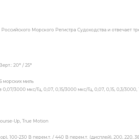
 Российского Морского Регистра Судоходства и отвечает т
. Верт.: 20° / 25°
8, 96 морских миль
в
0,07/3000 мкс/Гц, 0,07, 0,15/3000 мкс/Гц, 0,07, 0,15, 0,3/3000, 1
Course-Up, True Motion
ор), 100-230 В перем.т. / 440 В перем.т. (дисплей), 200, 220, 38