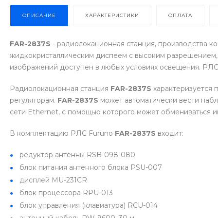
ОПИСАНИЕ
ХАРАКТЕРИСТИКИ
ОПЛАТА
FAR-2837S
- радиолокационная станция, производства ко
жидкокристаллическим диспеем с высоким разрешением, 
изображений доступен в любых условиях освещения. РЛ
Радиолокационная станция
FAR-2837S
характеризуется 
регуляторам.
FAR-2837S
может автоматически вести набл
сети Ethernet, с помощью которого может обмениваться 
В комплектацию РЛС Furuno
FAR-2837S
входит:
редуктор антенны RSB-098-080
блок питания антенного блока PSU-007
дисплей MU-231CR
блок процессора RPU-013
блок управления (клавиатура) RCU-014