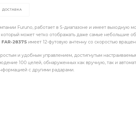
ДОСТАВКА
мпании Furuno, работает в S-диапазоне и имеет выходную м
который может четко отображать даже самые небольшие объе
С
FAR-2837S
имеет 12-футовую антенну со скоростью вращени
простым и удобным управлением, достигнутым настраиваем
юдение 100 целей, обнаруженных как вручную, так и автома
информацией с другими радарами.