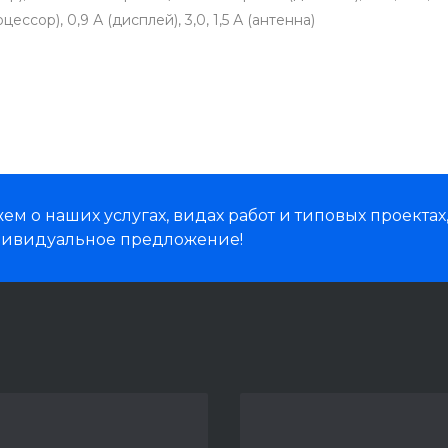
 (процессор), 0,9 А (дисплей), 3,0, 1,5 А (антенна)
м о наших услугах, видах работ и типовых проектах
дивидуальное предложение!