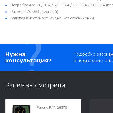
Потребление
2,6, 1,6 А / 3,0, 1,8 А / 3,2, 1,6 А / 3,0, 1,5 А
Размер
470х353 (дисплей)
Валовая вместимость судна
Без ограничений
Нужна
Подробно расскаже
консультация?
и подготовим ин
Ранее вы смотрели
Furuno FAR-2837S