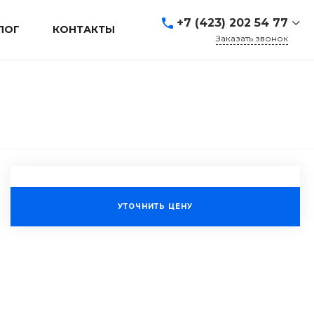
+7 (423) 202 54 77
ЛОГ
КОНТАКТЫ
Заказать звонок
+7 (423) 202 54 77
г. Владивосток, ул.
Адмирала Кузнецова, д.
80а
Пн-Пт: 9:00-19:00 Cб-Вс:
Выходной
sales@mrevl.ru
УТОЧНИТЬ ЦЕНУ