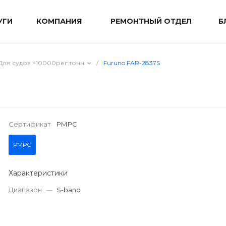
УГИ
КОМПАНИЯ
РЕМОНТНЫЙ ОТДЕЛ
Б
Для судов >10000рег.тонн
/
Furuno FAR-2837S
Сертификат
РМРС
РМРС
Характеристики
Диапазон
—
S-band