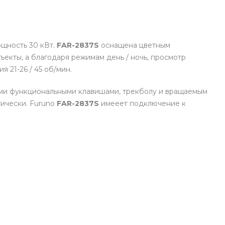
ощность 30 кВт.
FAR-2837S
оснащена цветным
кты, а благодаря режимам день / ночь, просмотр
я 21-26 / 45 об/мин.
ыми функциональными клавишами, трекболу и вращаемым
тически. Furuno
FAR-2837S
имееет подключение к