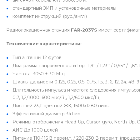
антенный кабель RW-9600, 30 м.
стандартный ЗИП и установочные материалы
комплект инструкций (рус./англ.)
Радиолокационная станция
FAR-2837S
имеет сертификат
Технические характеристики:
Тип антенны
12 футов
Диаграмма направленности
Гор.: 1,9° / 1,23° / 0,95° / 1,8°
Частота: 3050 ± 30 МГц
Шкалы дальности
0,125, 0,25, 0,5, 0,75, 1,5, 3, 6, 12, 24, 4
Длительность импульса и частота следования импульсо
0,7, 1,2/1000, 600 мкс/Гц, 1,2/600 мкс/Гц
Дисплей
23,1' цветной ЖК, 1600х1280 пикс.
Эффективный диаметр
341 мм
Режимы отображения
Head-Up, Cursor-gyro, North-Up, 
АИС
До 1000 целей
Питание
110-115 В перем.т. / 220-230 В перем.т. (процесс