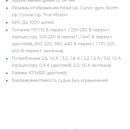
Эффективный диаметр
341 мм
Режимы отображения
Head-Up, Cursor-gyro, North-
Up, Course-Up, True Motion
АИС
До 1000 целей
Питание
110-115 В перем.т. / 220-230 В перем.т.
(процессор), 100-230 В перем.т. / 440 В перем.т.
(дисплей), 200, 220, 380, 440 В перем.т. / 110, 220,
440 В перем.т. (антенна)
Потребление
2,6, 1,6 А / 3,0, 1,8 А / 3,2, 1,6 А / 3,0, 1,5 А
(процессор), 0,9 А (дисплей), 3,0, 1,5 А (антенна)
Размер
470х353 (дисплей)
Валовая вместимость судна
Без ограничений