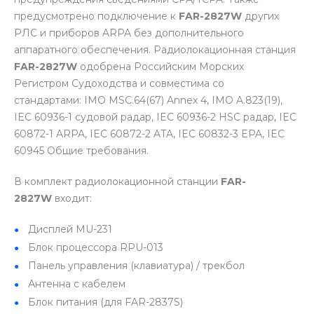
предусмотрено подключение к
FAR-2827W
других
РЛС и приборов ARPA без дополнительного
аппаратного обеспечения. Радиолокационная станция
FAR-2827W
одобрена Российским Морских
Регистром Судоходства и совместима со
стандартами: IMO MSC.64(67) Annex 4, IMO A.823(19),
IEC 60936-1 судовой радар, IEC 60936-2 HSC радар, IEC
60872-1 ARPA, IEC 60872-2 ATA, IEC 60832-3 EPA, IEC
60945 Общие требования.
В комплект радиолокационной станции
FAR-
2827W
входит:
Дисплей MU-231
Блок процессора RPU-013
Панель управления (клавиатура) / трекбол
Антенна с кабелем
Блок питания (для FAR-2837S)