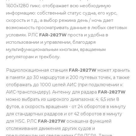
1600х1280 пикс. отображает всю необходимую
информацию: собственный статус судна, его курс,
скорость и т.д., а выбор режима день / ночь дает
возможность просматривать данные в любых световых
условиях. РЛС
FAR-2827W
проста и удобна в
использовании и управлении, благодаря
мультифункциональным кнопкам, вращаемым
регуляторам и трекболу.
Радиолокационная станция
FAR-2827W
может хранить
в памяти до 30 маршрутов и 200 путевых точек, а также
отображать до 1000 целей АИС (при подключении к
АИС-транспондеру). Антенну для радара
FAR-2827W
можно выбрать из широкого диапазона: 4; 6,5 или 8
футов, а скорость вращения - от 24 оборотов в минуту
для стандартных радаров и от 42 оборотов в минуту
для HSC. РЛС
FAR-2827W
оснащена функцией
отслеживания движения других судов и
предупреждения сведениями CPA/TCPA. Также