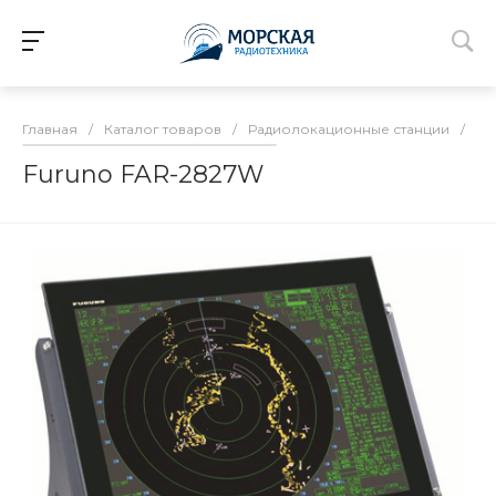
Главная
/
Каталог товаров
/
Радиолокационные станции
/
Дл
Furuno FAR-2827W