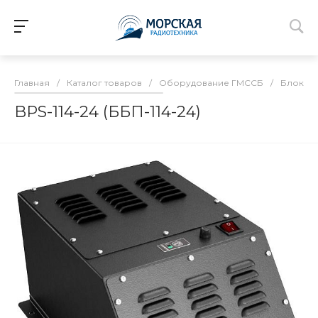
Главная
/
Каталог товаров
/
Оборудование ГМССБ
/
Блоки п
BPS-114-24 (ББП-114-24)