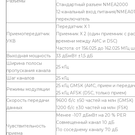
Разъемы
Стандартный разъем NMEA2000
12-канальный вход питания/NMEA0
переключатель
Передатчик X 1
Приемопередатчик
Приемник X 2 (один приемник с р
УКВ
времени между АИС и DSC)
Частота: от 156.025 до 162.025 МГц ш
Выходная мощность
33 дБмВт ±1,5 дБ
Ширина полосы
25 кГц
пропускания канала
Шаг каналов
25 кГц
25 кГц GMSK (АИС, прием и передач
Режимы модуляции
25 кГц AFSK (DSC, только прием)
Скорость передачи
9600 б/с ±50 частей на млн (GMSK)
данных
1200 б/с ±30 частей на млн (FSK)
Менее -107 дБмВт на 20 % PER
Совмещенный канал 10 дБ
Чувствительность
По соседнему каналу 70 дБ
приема