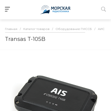
Главная
/
Каталог товаров
/
Оборудование ГМССБ
/
АИС
/
Transas T-105B