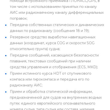
помощи встроенного приемника ГЛOHACC/GPS, в
том числе с использованием принятых по каналу
АИС или радиомаячному каналу дифференциальных
поправок;
Передача собственных статических и динамических
данных по радиоканалу (сообщения 18 и 19);
Резервное средство выработки навигационных
данных (координат, курса COG и скорости SOG
относительно грунта) судна;
Передача сообщений, касающихся безопасности
плавания, текстовыx сообщений при наличии
средства управления и отображения (ECS, MKD);
Прием истинного курса HDT от спутникового
компаса или гирокомпаса и передача его по
радиоканалу АИС;
Прием и обработка статической информации,
предназначенной для судов на внутренних водных
путях: единого европейского опознавательного
номера судна, типа судна или состава, наличия