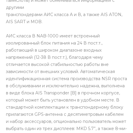
таймслоты) и может обмениваться информацией с
другими
транспондерами АИС класса А и В, а также AIS ATON,
AIS SART и MOB.
АИС класса В NAB-1000 имеет встроенный
изолированный блок питания на 24 В пост.т.,
работающий в широком диапазоне входных
напряжений (12-38 В пост.т.), благодаря чему
отличается высокой стабильностью работы вне
зависимости от внешних условий. Автоматическая
идентификационная система производства NSR проста
в обслуживании и исключительно надежна, выполнена
в виде блока AIS Transponder [B] в прочном корпусе,
который может быть установлен в удобном месте. В
стандартной комплектации к транспондерному блоку
прилагаются GPS-антенна с десятиметровым кабелем
и набор аксессуаров, опционально пользователь может
выбрать один из трех дисплеев: MKD 5.7”, а также 8-ми-