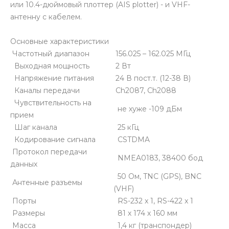
или 10.4-дюймовый плоттер (AIS plotter) - и VHF-
антенну с кабелем.
Основные характеристики
Частотный диапазон
156.025 – 162.025 МГц
Выходная мощность
2 Вт
Напряжение питания
24 В пост.т. (12-38 В)
Каналы передачи
Ch2087, Ch2088
Чувствительность на
не хуже -109 дБм
прием
Шаг канала
25 кГц
Кодирование сигнала
CSTDMA
Протокол передачи
NMEA0183, 38400 бод
данных
50 Ом, TNC (GPS), BNC
Антенные разъемы
(VHF)
Порты
RS-232 x 1, RS-422 x 1
Размеры
81 х 174 х 160 мм
Масса
1,4 кг (транспондер)